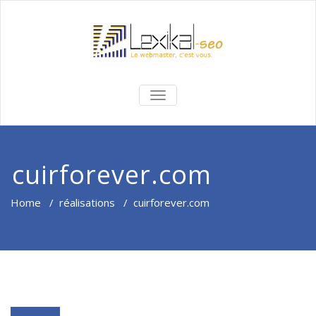
BASCULER
LA
NAVIGATION
cuirforever.com
Home
/
réalisations
/
cuirforever.com