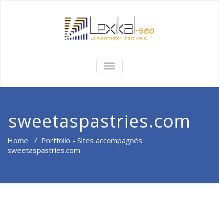
BASCULER
LA
NAVIGATION
sweetaspastries.com
Home
/
Portfolio - Sites accompagnés
sweetaspastries.com